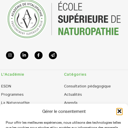
L'Académie
Catégories
ESDN
Consultation pédagogique
Programmes
Actualités
La Naturopathie
Agenda
Admissions
Phototèque
Gérer le consentement
Campus de Talant
Contact
Pour offrir les meilleures expériences, nous utilisons des technologies telles
Contact
Suivez-nous
que les cookies pour stocker et/ou accéder aux informations des appareils.