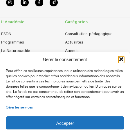
L'Académie
Catégories
ESDN
Consultation pédagogique
Programmes
Actualités
La Naturopathie
Agenda
Admissions
Phototèque
Gérer le consentement
Campus de Talant
Contact
Pour offrir les meilleures expériences, nous utilisons des technologies telles
Contact
Suivez-nous
que les cookies pour stocker et/ou accéder aux informations des appareils.
Le fait de consentir à ces technologies nous permettra de traiter des
données telles que le comportement de navigation ou les ID uniques sur ce
Académie de Vitalopathie
Retrouvez toute notre actualité sur
site. Le fait de ne pas consentir ou de retirer son consentement peut avoir un
2 allée des Corvées
effet négatif sur certaines caractéristiques et fonctions.
les réseaux
21240 TALANT
Gérer les services
F
I
L
03 80 63 80 65
a
n
i
secretariatavcn@vitalopathie.org
Accepter
c
s
n