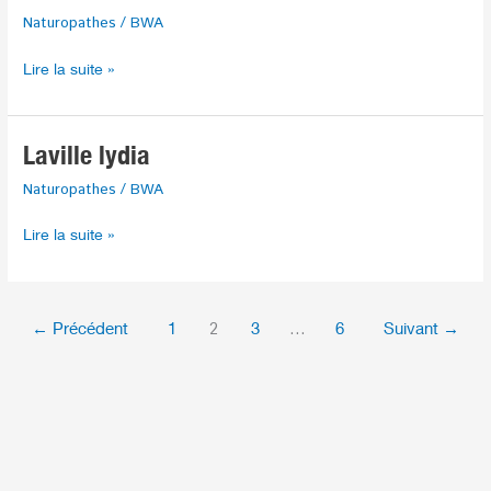
Naturopathes
/
BWA
Lire la suite »
Laville
Laville lydia
lydia
Naturopathes
/
BWA
Lire la suite »
←
Précédent
1
2
3
…
6
Suivant
→