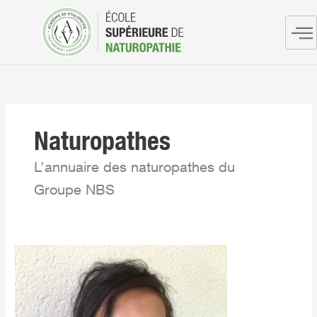
Aller
au
contenu
Naturopathes
L’annuaire des naturopathes du
Groupe NBS
NEZONDET
Carole