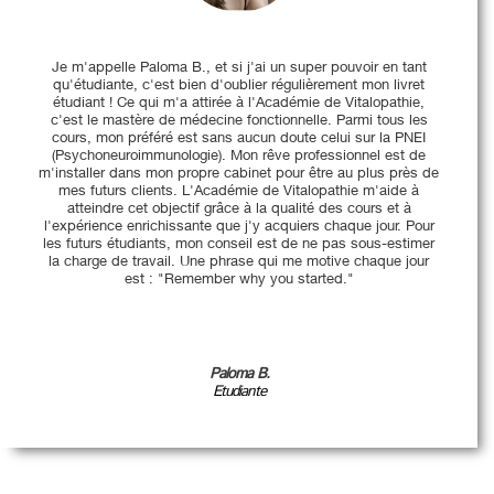
Je m'appelle Paloma B., et si j'ai un super pouvoir en tant
qu'étudiante, c'est bien d'oublier régulièrement mon livret
étudiant ! Ce qui m'a attirée à l'Académie de Vitalopathie,
d
c'est le mastère de médecine fonctionnelle. Parmi tous les
au
cours, mon préféré est sans aucun doute celui sur la PNEI
a
(Psychoneuroimmunologie). Mon rêve professionnel est de
es
m'installer dans mon propre cabinet pour être au plus près de
un
mes futurs clients. L'Académie de Vitalopathie m'aide à
i
atteindre cet objectif grâce à la qualité des cours et à
l'expérience enrichissante que j'y acquiers chaque jour. Pour
les futurs étudiants, mon conseil est de ne pas sous-estimer
la charge de travail. Une phrase qui me motive chaque jour
est : "Remember why you started."
Paloma B.
Etudiante