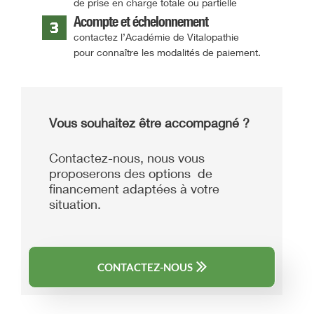
de prise en charge totale ou partielle
L’environnement économique actuel ne doit pas
empêcher les profils sérieux d’accéder à une
Acompte et échelonnement
formation exigeante.
contactez l’Académie de Vitalopathie
pour connaître les modalités de paiement.
Des aides et accompagnements peuvent être
envisagés selon les situations.
Déposer une demande d’étude
Vous souhaitez être accompagné ?
Échange confidentiel — réponse sous 48 h ouvrées
Contactez-nous, nous vous
proposerons des options de
financement adaptées à votre
situation.
CONTACTEZ-NOUS