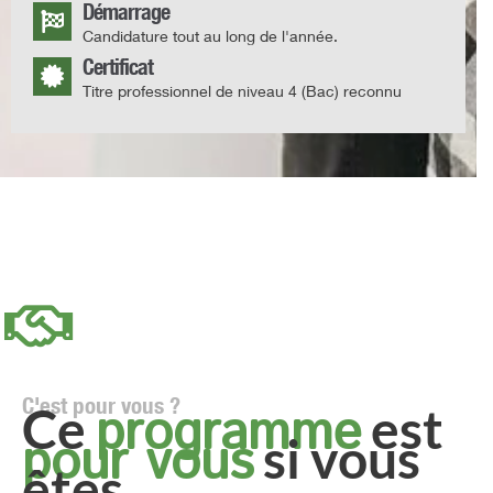
Démarrage
Candidature tout au long de l'année.
Certificat
Titre professionnel de niveau 4 (Bac) reconnu
C'est pour vous ?
programme
Ce
est
pour vous
si vous
êtes...