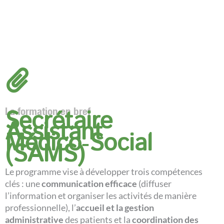
La formation en bref
Secrétaire
Assistant
Médico‑Social
(SAMS)
Le programme vise à développer trois compétences
clés : une
communication efficace
(diffuser
l’information et organiser les activités de manière
professionnelle), l’
accueil et la gestion
administrative
des patients et la
coordination des