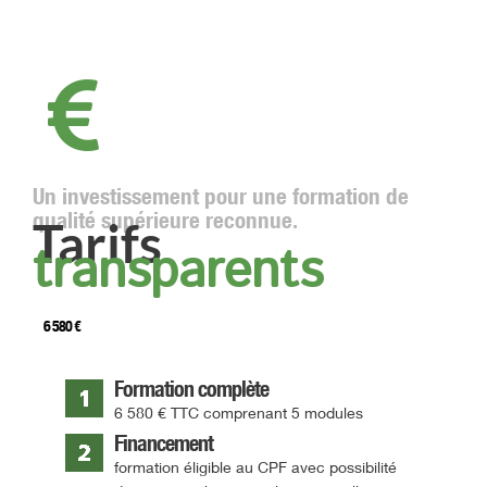
Un investissement pour une formation de
qualité supérieure reconnue.
Tarifs
X
transparents
6 580 €
Formation complète
6 580 € TTC comprenant 5 modules
Les grandes trajectoires commencent
Financement
souvent dans les périodes difficiles.
formation éligible au CPF avec possibilité