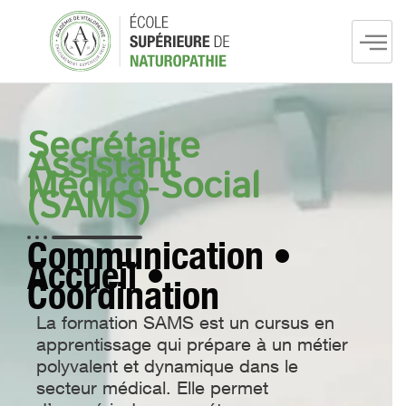
Aller
au
contenu
Secrétaire
Assistant
Médico‑Social
(SAMS)
Communication •
Accueil •
Coordination
La formation SAMS est un cursus en
apprentissage qui prépare à un métier
polyvalent et dynamique dans le
secteur médical. Elle permet