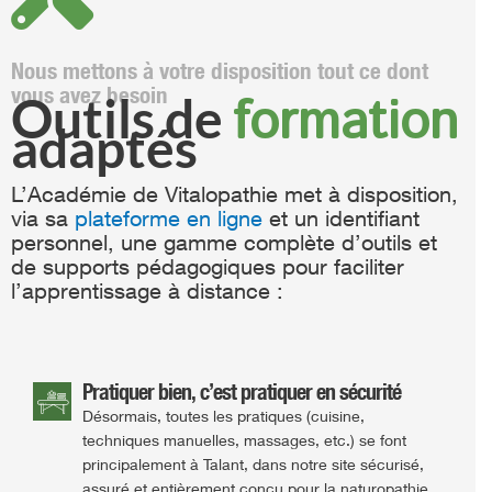
Nous mettons à votre disposition tout ce dont
vous avez besoin
formation
Outils de
adaptés
L’Académie de Vitalopathie met à disposition,
via sa
plateforme en ligne
et un identifiant
personnel, une gamme complète d’outils et
de supports pédagogiques pour faciliter
l’apprentissage à distance :
Pratiquer bien, c’est pratiquer en sécurité
Désormais, toutes les pratiques (cuisine,
techniques manuelles, massages, etc.) se font
principalement à Talant, dans notre site sécurisé,
assuré et entièrement conçu pour la naturopathie.